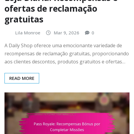
ofertas de reclamação
gratuitas
Lila Monroe
Mar 9, 2026
0
A Daily Shop oferece uma emocionante variedade de
recompensas de reclamação gratuitas, proporcionando
aos clientes descontos, produtos gratuitos e ofertas…
READ MORE