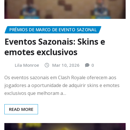
PRÉMIOS DE MARCO DE EVENTO SAZONAL
Eventos Sazonais: Skins e
emotes exclusivos
Lila Monroe
Mar 10, 2026
0
Os eventos sazonais em Clash Royale oferecem aos
jogadores a oportunidade de adquirir skins e emotes
exclusivos que melhoram a…
READ MORE