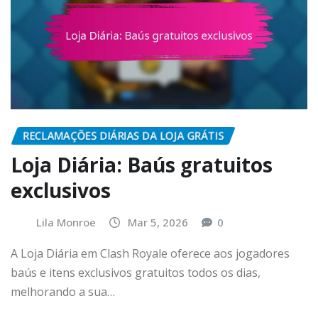
RECLAMAÇÕES DIÁRIAS DA LOJA GRÁTIS
Loja Diária: Baús gratuitos
exclusivos
Lila Monroe
Mar 5, 2026
0
A Loja Diária em Clash Royale oferece aos jogadores
baús e itens exclusivos gratuitos todos os dias,
melhorando a sua…