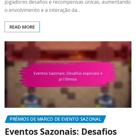
jogadores desafios e recompensas únicas, aumentando
o envolvimento e a interação da…
READ MORE
PRÉMIOS DE MARCO DE EVENTO SAZONAL
Eventos Sazonais: Desafios