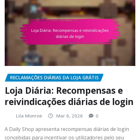
RECLAMAÇÕES DIÁRIAS DA LOJA GRÁTIS
Loja Diária: Recompensas e
reivindicações diárias de login
Lila Monroe
Mar 6, 2026
0
A Daily Shop apresenta recompensas diárias de login
concebidas para incentivar os utilizadores pelo seu