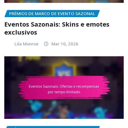
PRÉMIOS DE MARCO DE EVENTO SAZONAL
Eventos Sazonais: Skins e emotes
exclusivos
Lila Monroe
Mar 10, 2026