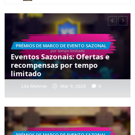
RECLAMAÇÕES DIÁRIAS DA LOJA GRÁTIS
Loja Diária: Recompensas e
ofertas de reclamação
gratuitas
Lila Monroe
Mar 9, 2026
0
PRÉMIOS DE MARCO DE EVENTO SAZONAL