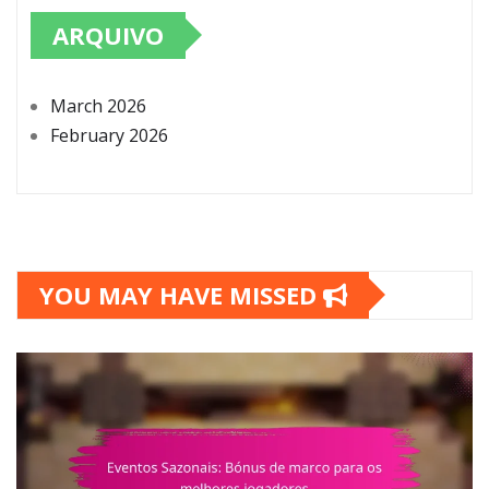
ARQUIVO
March 2026
February 2026
YOU MAY HAVE MISSED