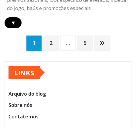
do jogo, baús e promoções especiais.
▾
Posts
1
2
…
5
pagination
LINKS
Arquivo do blog
Sobre nós
Contate-nos