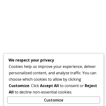
We respect your privacy
Cookies help us improve your experience, deliver
personalized content, and analyze traffic. You can
choose which cookies to allow by clicking
Customize
. Click
Accept All
to consent or
Reject
All
to decline non-essential cookies.
Customize