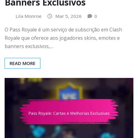
Banners Exclusivos
Lila Monroe
Mar 5, 2026
0
O Pass Royale é um serviço de subscrição em Clash
Royale que oferece aos jogadores skins, emotes e
banners exclusivos,…
READ MORE