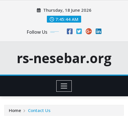
Skip
Thursday, 18 June 2026
to
content
7:45:45 AM
Follow Us
rs-nesebar.org
Home
Contact Us