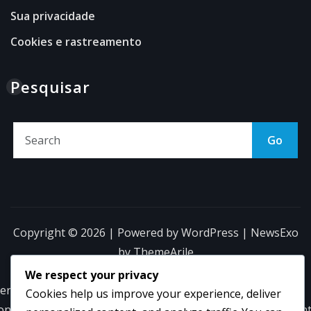
Sua privacidade
Cookies e rastreamento
Pesquisar
Go
Copyright © 2026 | Powered by
WordPress
|
NewsExo
by
ThemeArile
We respect your privacy
ermos e
Contate-
Sobre
Sua
Cookies e
Cookies help us improve your experience, deliver
ondições
nos
nós
privacidade
rastreamen