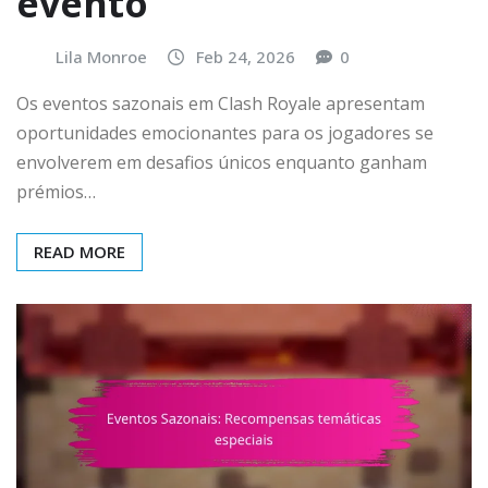
evento
Lila Monroe
Feb 24, 2026
0
Os eventos sazonais em Clash Royale apresentam
oportunidades emocionantes para os jogadores se
envolverem em desafios únicos enquanto ganham
prémios…
READ MORE