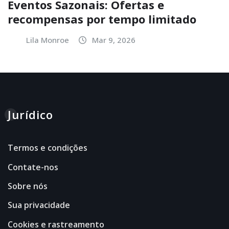
Eventos Sazonais: Ofertas e
recompensas por tempo limitado
Lila Monroe
Mar 9, 2026
Jurídico
Termos e condições
Contate-nos
Sobre nós
Sua privacidade
Cookies e rastreamento