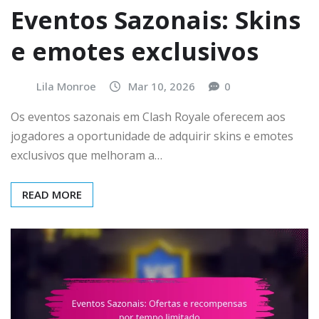
Eventos Sazonais: Skins
e emotes exclusivos
Lila Monroe
Mar 10, 2026
0
Os eventos sazonais em Clash Royale oferecem aos
jogadores a oportunidade de adquirir skins e emotes
exclusivos que melhoram a…
READ MORE