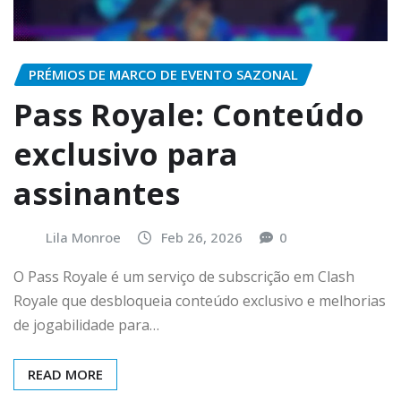
PRÉMIOS DE MARCO DE EVENTO SAZONAL
Pass Royale: Conteúdo
exclusivo para
assinantes
Lila Monroe
Feb 26, 2026
0
O Pass Royale é um serviço de subscrição em Clash
Royale que desbloqueia conteúdo exclusivo e melhorias
de jogabilidade para…
READ MORE