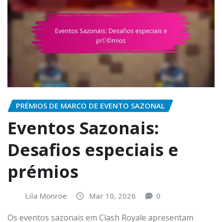
PRÉMIOS DE MARCO DE EVENTO SAZONAL
Eventos Sazonais:
Desafios especiais e
prémios
Lila Monroe
Mar 10, 2026
0
Os eventos sazonais em Clash Royale apresentam