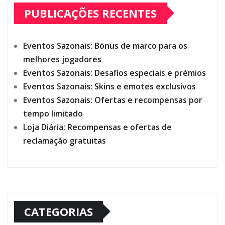
PUBLICAÇÕES RECENTES
Eventos Sazonais: Bónus de marco para os
melhores jogadores
Eventos Sazonais: Desafios especiais e prémios
Eventos Sazonais: Skins e emotes exclusivos
Eventos Sazonais: Ofertas e recompensas por
tempo limitado
Loja Diária: Recompensas e ofertas de
reclamação gratuitas
CATEGORIAS