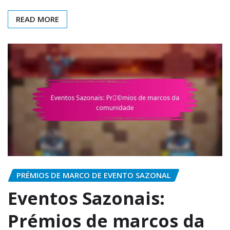
READ MORE
PRÉMIOS DE MARCO DE EVENTO SAZONAL
Eventos Sazonais:
Prémios de marcos da