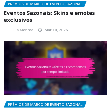
PRÉMIOS DE MARCO DE EVENTO SAZONAL
Eventos Sazonais: Skins e emotes
exclusivos
Lila Monroe
Mar 10, 2026
PRÉMIOS DE MARCO DE EVENTO SAZONAL