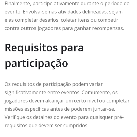
Finalmente, participe ativamente durante o período do
evento. Envolva-se nas atividades delineadas, sejam
elas completar desafios, coletar itens ou competir
contra outros jogadores para ganhar recompensas.
Requisitos para
participação
Os requisitos de participação podem variar
significativamente entre eventos. Comumente, os
jogadores devem alcançar um certo nível ou completar
missões específicas antes de poderem juntar-se.
Verifique os detalhes do evento para quaisquer pré-
requisitos que devem ser cumpridos.