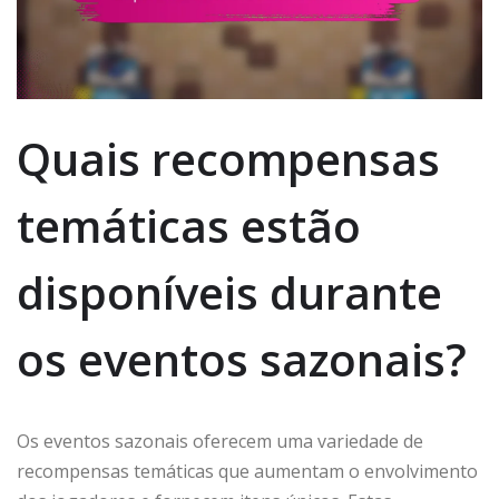
Quais recompensas
temáticas estão
disponíveis durante
os eventos sazonais?
Os eventos sazonais oferecem uma variedade de
recompensas temáticas que aumentam o envolvimento