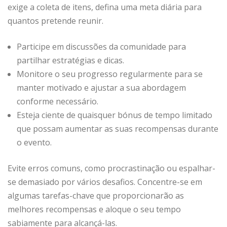
exige a coleta de itens, defina uma meta diária para
quantos pretende reunir.
Participe em discussões da comunidade para
partilhar estratégias e dicas.
Monitore o seu progresso regularmente para se
manter motivado e ajustar a sua abordagem
conforme necessário.
Esteja ciente de quaisquer bónus de tempo limitado
que possam aumentar as suas recompensas durante
o evento.
Evite erros comuns, como procrastinação ou espalhar-
se demasiado por vários desafios. Concentre-se em
algumas tarefas-chave que proporcionarão as
melhores recompensas e aloque o seu tempo
sabiamente para alcançá-las.