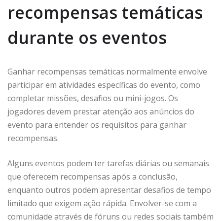
recompensas temáticas
durante os eventos
Ganhar recompensas temáticas normalmente envolve
participar em atividades específicas do evento, como
completar missões, desafios ou mini-jogos. Os
jogadores devem prestar atenção aos anúncios do
evento para entender os requisitos para ganhar
recompensas.
Alguns eventos podem ter tarefas diárias ou semanais
que oferecem recompensas após a conclusão,
enquanto outros podem apresentar desafios de tempo
limitado que exigem ação rápida. Envolver-se com a
comunidade através de fóruns ou redes sociais também