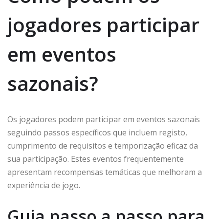
jogadores participar
em eventos
sazonais?
Os jogadores podem participar em eventos sazonais
seguindo passos específicos que incluem registo,
cumprimento de requisitos e temporização eficaz da
sua participação. Estes eventos frequentemente
apresentam recompensas temáticas que melhoram a
experiência de jogo.
Guia passo a passo para