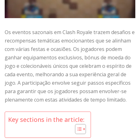
Os eventos sazonais em Clash Royale trazem desafios e
recompensas temáticas emocionantes que se alinham
com várias festas e ocasiões. Os jogadores podem
ganhar equipamentos exclusivos, bónus de moeda do
jogo e colecionáveis únicos que celebram o espírito de
cada evento, melhorando a sua experiência geral de
jogo. A participação envolve seguir passos específicos
para garantir que os jogadores possam envolver-se
plenamente com estas atividades de tempo limitado.
Key sections in the article: