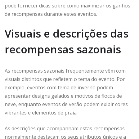
pode fornecer dicas sobre como maximizar os ganhos
de recompensas durante estes eventos.
Visuais e descrições das
recompensas sazonais
As recompensas sazonais frequentemente vêm com
visuais distintos que refletem o tema do evento. Por
exemplo, eventos com tema de inverno podem
apresentar designs gelados e motivos de flocos de
neve, enquanto eventos de verão podem exibir cores
vibrantes e elementos de praia.
As descrições que acompanham estas recompensas
normalmente destacam os seus atributos únicos e a