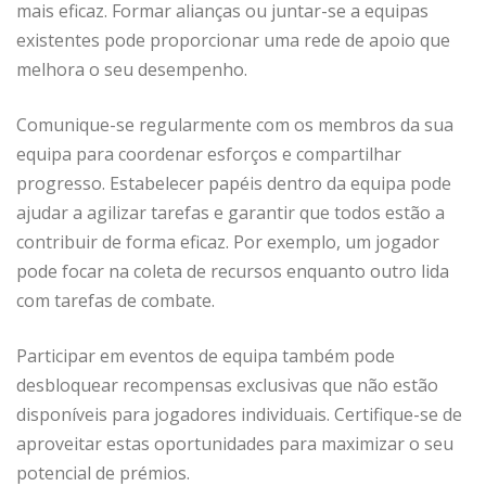
mais eficaz. Formar alianças ou juntar-se a equipas
existentes pode proporcionar uma rede de apoio que
melhora o seu desempenho.
Comunique-se regularmente com os membros da sua
equipa para coordenar esforços e compartilhar
progresso. Estabelecer papéis dentro da equipa pode
ajudar a agilizar tarefas e garantir que todos estão a
contribuir de forma eficaz. Por exemplo, um jogador
pode focar na coleta de recursos enquanto outro lida
com tarefas de combate.
Participar em eventos de equipa também pode
desbloquear recompensas exclusivas que não estão
disponíveis para jogadores individuais. Certifique-se de
aproveitar estas oportunidades para maximizar o seu
potencial de prémios.