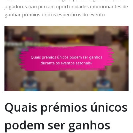
jogadores não percam oportunidades emocionantes de
ganhar prémios únicos específicos do evento.
Quais prémios únicos
podem ser ganhos