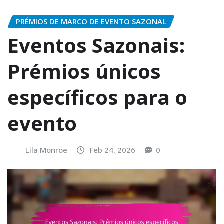
PRÉMIOS DE MARCO DE EVENTO SAZONAL
Eventos Sazonais:
Prémios únicos
específicos para o
evento
Lila Monroe
Feb 24, 2026
0