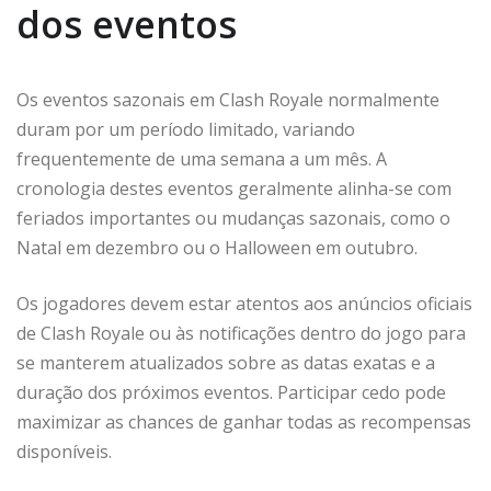
dos eventos
Os eventos sazonais em Clash Royale normalmente
duram por um período limitado, variando
frequentemente de uma semana a um mês. A
cronologia destes eventos geralmente alinha-se com
feriados importantes ou mudanças sazonais, como o
Natal em dezembro ou o Halloween em outubro.
Os jogadores devem estar atentos aos anúncios oficiais
de Clash Royale ou às notificações dentro do jogo para
se manterem atualizados sobre as datas exatas e a
duração dos próximos eventos. Participar cedo pode
maximizar as chances de ganhar todas as recompensas
disponíveis.