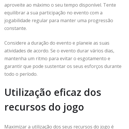
aproveite ao máximo o seu tempo disponível. Tente
equilibrar a sua participação no evento com a
jogabilidade regular para manter uma progressão
constante.
Considere a duração do evento e planeie as suas
atividades de acordo. Se o evento durar vários dias,
mantenha um ritmo para evitar o esgotamento e
garantir que pode sustentar os seus esforços durante
todo o período.
Utilização eficaz dos
recursos do jogo
Maximizar a utilização dos seus recursos do jogo é