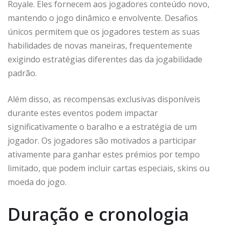
Royale. Eles fornecem aos jogadores conteúdo novo,
mantendo o jogo dinâmico e envolvente. Desafios
únicos permitem que os jogadores testem as suas
habilidades de novas maneiras, frequentemente
exigindo estratégias diferentes das da jogabilidade
padrão.
Além disso, as recompensas exclusivas disponíveis
durante estes eventos podem impactar
significativamente o baralho e a estratégia de um
jogador. Os jogadores são motivados a participar
ativamente para ganhar estes prémios por tempo
limitado, que podem incluir cartas especiais, skins ou
moeda do jogo.
Duração e cronologia