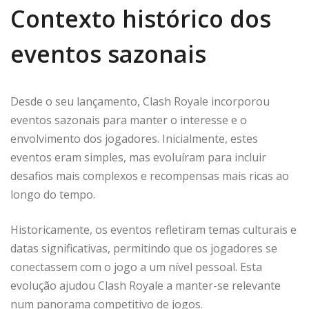
Contexto histórico dos
eventos sazonais
Desde o seu lançamento, Clash Royale incorporou
eventos sazonais para manter o interesse e o
envolvimento dos jogadores. Inicialmente, estes
eventos eram simples, mas evoluíram para incluir
desafios mais complexos e recompensas mais ricas ao
longo do tempo.
Historicamente, os eventos refletiram temas culturais e
datas significativas, permitindo que os jogadores se
conectassem com o jogo a um nível pessoal. Esta
evolução ajudou Clash Royale a manter-se relevante
num panorama competitivo de jogos.