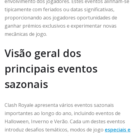
envolvimento dos jogadores. Estes eventos alinham-se
tipicamente com feriados ou datas significativas,
proporcionando aos jogadores oportunidades de
ganhar prémios exclusivos e experimentar novas
mecânicas de jogo.
Visão geral dos
principais eventos
sazonais
Clash Royale apresenta vários eventos sazonais
importantes ao longo do ano, incluindo eventos de
Halloween, Inverno e Verão. Cada um destes eventos
introduz desafios temáticos, modos de jogo
especiais e