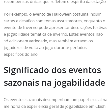
recompensas únicas que refletem o espírito da estação.
Por exemplo, o evento de Halloween costuma incluir
cartas e desafios com temas assustadores, enquanto o
evento de Inverno pode apresentar decorações festivas
e jogabilidade temática de inverno. Estes eventos não
só adicionam variedade, mas também atraem os
jogadores de volta ao jogo durante períodos
específicos do ano.
Significado dos eventos
sazonais na jogabilidade
Os eventos sazonais desempenham um papel crucial na
melhoria da experiência geral de jogabilidade em Clash