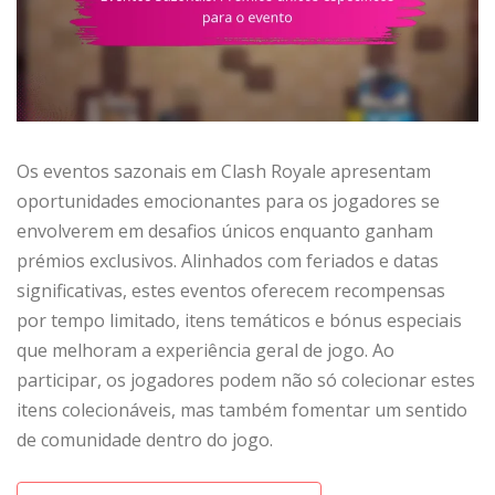
Os eventos sazonais em Clash Royale apresentam
oportunidades emocionantes para os jogadores se
envolverem em desafios únicos enquanto ganham
prémios exclusivos. Alinhados com feriados e datas
significativas, estes eventos oferecem recompensas
por tempo limitado, itens temáticos e bónus especiais
que melhoram a experiência geral de jogo. Ao
participar, os jogadores podem não só colecionar estes
itens colecionáveis, mas também fomentar um sentido
de comunidade dentro do jogo.