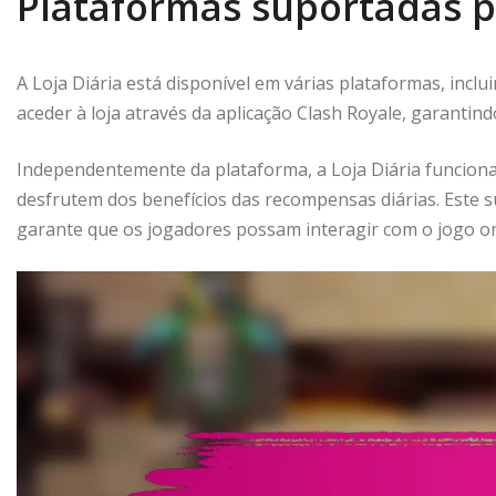
Plataformas suportadas pe
A Loja Diária está disponível em várias plataformas, incl
aceder à loja através da aplicação Clash Royale, garantin
Independentemente da plataforma, a Loja Diária funcion
desfrutem dos benefícios das recompensas diárias. Este s
garante que os jogadores possam interagir com o jogo o