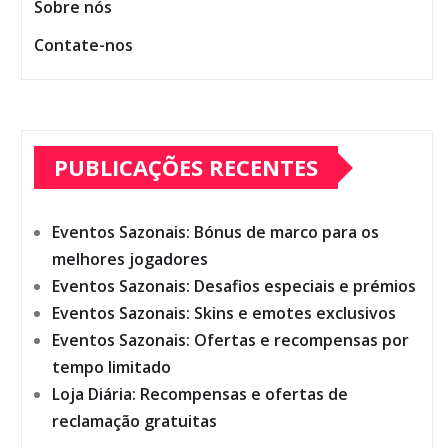
Sobre nós
Contate-nos
PUBLICAÇÕES RECENTES
Eventos Sazonais: Bónus de marco para os
melhores jogadores
Eventos Sazonais: Desafios especiais e prémios
Eventos Sazonais: Skins e emotes exclusivos
Eventos Sazonais: Ofertas e recompensas por
tempo limitado
Loja Diária: Recompensas e ofertas de
reclamação gratuitas