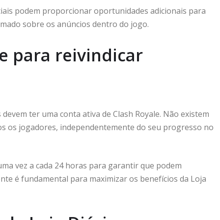
ciais podem proporcionar oportunidades adicionais para
rmado sobre os anúncios dentro do jogo.
e para reivindicar
s devem ter uma conta ativa de Clash Royale. Não existem
todos os jogadores, independentemente do seu progresso no
uma vez a cada 24 horas para garantir que podem
ente é fundamental para maximizar os benefícios da Loja