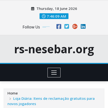
Skip
Thursday, 18 June 2026
to
content
7:46:10 AM
Follow Us
rs-nesebar.org
Home
Loja Diária: Itens de reclamação gratuitos para
novos jogadores