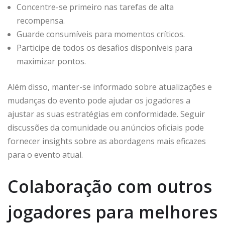
Concentre-se primeiro nas tarefas de alta
recompensa.
Guarde consumíveis para momentos críticos.
Participe de todos os desafios disponíveis para
maximizar pontos.
Além disso, manter-se informado sobre atualizações e
mudanças do evento pode ajudar os jogadores a
ajustar as suas estratégias em conformidade. Seguir
discussões da comunidade ou anúncios oficiais pode
fornecer insights sobre as abordagens mais eficazes
para o evento atual.
Colaboração com outros
jogadores para melhores