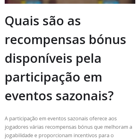
Quais são as
recompensas bónus
disponíveis pela
participação em
eventos sazonais?
A participação em eventos sazonais oferece aos
jogadores várias recompensas bónus que melhoram a
jogabilidade e proporcionam incentivos para o