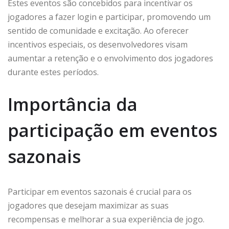
Estes eventos são concebidos para incentivar os
jogadores a fazer login e participar, promovendo um
sentido de comunidade e excitação. Ao oferecer
incentivos especiais, os desenvolvedores visam
aumentar a retenção e o envolvimento dos jogadores
durante estes períodos.
Importância da
participação em eventos
sazonais
Participar em eventos sazonais é crucial para os
jogadores que desejam maximizar as suas
recompensas e melhorar a sua experiência de jogo.