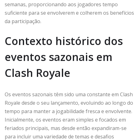
semanas, proporcionando aos jogadores tempo
suficiente para se envolverem e colherem os benefícios
da participação.
Contexto histórico dos
eventos sazonais em
Clash Royale
Os eventos sazonais têm sido uma constante em Clash
Royale desde o seu lançamento, evoluindo ao longo do
tempo para manter a jogabilidade fresca e envolvente.
Inicialmente, os eventos eram simples e focados em
feriados principais, mas desde então expandiram-se
para incluir uma variedade de temas e desafios