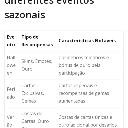
sazonais
Eve
Tipo de
Características Notáveis
nto
Recompensas
Hall
Cosméticos temáticos e
Skins, Emotes,
owe
bónus de ouro pela
Ouro
en
participação
Cartas
Cartas especiais e
Feri
Exclusivas,
recompensas de gemas
ado
Gemas
aumentadas
Costas de
Ver
Costas de cartas únicas e
Cartas, Ouro
ão
ouro adicional por desafios