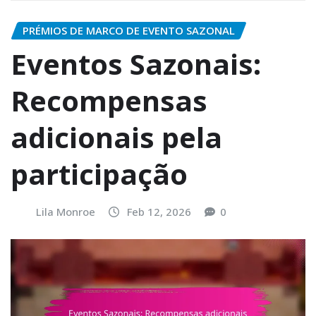
PRÉMIOS DE MARCO DE EVENTO SAZONAL
Eventos Sazonais:
Recompensas
adicionais pela
participação
Lila Monroe
Feb 12, 2026
0