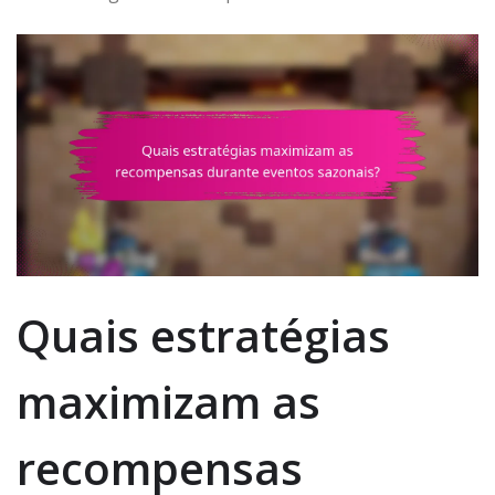
Quais estratégias
maximizam as
recompensas