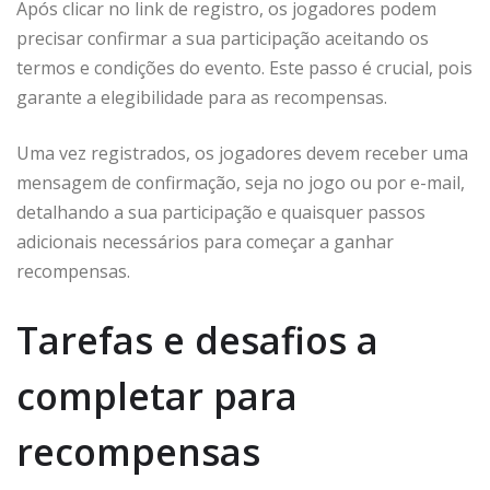
Após clicar no link de registro, os jogadores podem
precisar confirmar a sua participação aceitando os
termos e condições do evento. Este passo é crucial, pois
garante a elegibilidade para as recompensas.
Uma vez registrados, os jogadores devem receber uma
mensagem de confirmação, seja no jogo ou por e-mail,
detalhando a sua participação e quaisquer passos
adicionais necessários para começar a ganhar
recompensas.
Tarefas e desafios a
completar para
recompensas