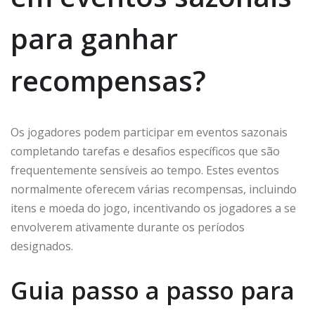
para ganhar
recompensas?
Os jogadores podem participar em eventos sazonais
completando tarefas e desafios específicos que são
frequentemente sensíveis ao tempo. Estes eventos
normalmente oferecem várias recompensas, incluindo
itens e moeda do jogo, incentivando os jogadores a se
envolverem ativamente durante os períodos
designados.
Guia passo a passo para