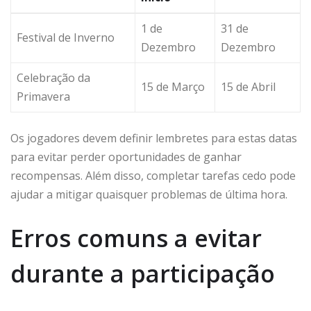
1 de
31 de
Festival de Inverno
Dezembro
Dezembro
Celebração da
15 de Março
15 de Abril
Primavera
Os jogadores devem definir lembretes para estas datas
para evitar perder oportunidades de ganhar
recompensas. Além disso, completar tarefas cedo pode
ajudar a mitigar quaisquer problemas de última hora.
Erros comuns a evitar
durante a participação