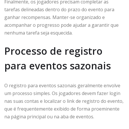
Finalmente, os jogadores precisam completar as
tarefas delineadas dentro do prazo do evento para
ganhar recompensas. Manter-se organizado e
acompanhar o progresso pode ajudar a garantir que
nenhuma tarefa seja esquecida.
Processo de registro
para eventos sazonais
O registro para eventos sazonais geralmente envolve
um processo simples. Os jogadores devem fazer login
nas suas contas e localizar o link de registro do evento,
que é frequentemente exibido de forma proeminente
na página principal ou na aba de eventos.